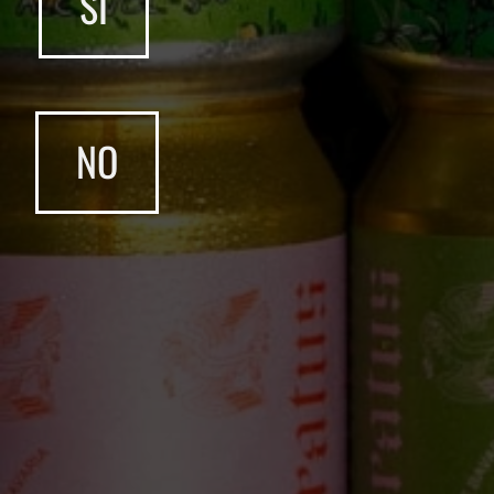
SÍ
Código Postal
Ingresa tu CP para mostrarte la disponibilidad de productos
en tu zona.
NO
ACEPTAR
SUSCRÍBETE
Entérate de nuevos lanzamientos
SUSCRIBIRSE
CATEGORÍAS
Cerveza