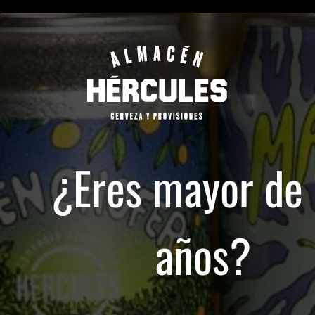
a
ENVÍO PROGRAMADO AL DÍA SIGUIENTE
Ingresa tu C.P.
¿Qué estás buscando hoy?
¿Eres mayor de
Términos más buscados
CERVEZAS
HÉRCULES
LAGERS
Hombre Pájaro
1
.
pueblito
2
.
hombre pájaro
años?
3
.
súper lupe
Compañía Cervecera Hércules
Hombre Pájaro
4
.
macanuda
RYE LAGER