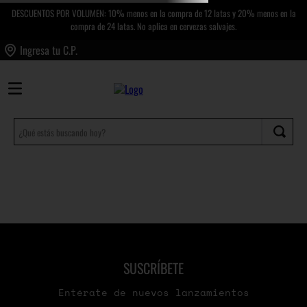
DESCUENTOS POR VOLUMEN: 10% menos en la compra de 12 latas y 20% menos en la
compra de 24 latas. No aplica en cervezas salvajes.
Ingresa tu C.P.
¿Qué estás buscando hoy?
Términos más buscados
1
.
pueblito
2
.
hombre pájaro
3
.
súper lupe
4
.
macanuda
SUSCRÍBETE
Entérate de nuevos lanzamientos