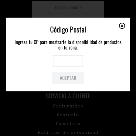
Código Postal
SUSCRIBIRSE
Ingresa tu CP para mostrarte la disponibilidad de productos
en tu zona.
CATEGORÍAS
Cerveza
Provisiones
ACEPTAR
Mercancía
SERVICIO A CLIENTE
Facturación
Contacto
Cobertura
Política de privacidad